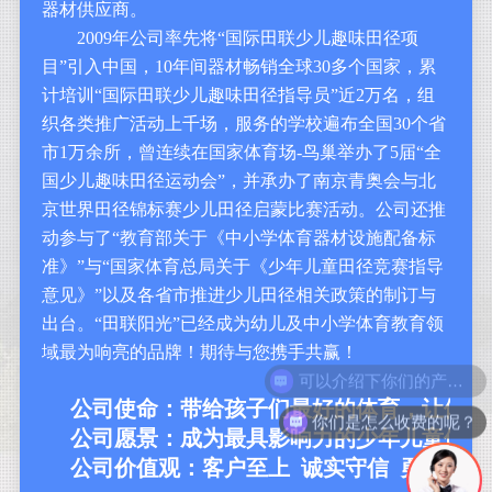
器材供应商。
2009年
公司率先将
“国际田联少儿趣味田径项
目”引入中国，10年间器材畅销全球30多个国家，累
计培训“国际田联少儿趣味田径指导员”近2万名，组
织各类推广活动上千场，服务的学校遍布全国30个省
市1万余所
，曾连续在国家体育场
-鸟巢举办了5届“全
国少儿趣味田径运动会”，
并承办了南京青奥会与北
京世界田径锦标赛少儿田径启蒙比赛活动。公司还推
动参与了
“教育部关于《中小学体育器材设施配备标
准》”与“国家体育总局关于《少年儿童田径竞赛指导
意见》”以及各省市推进少儿田径相关政策的制订与
出台。“田联阳光”已经成为幼儿及中小学体育教育领
域最为响亮的品牌！期待与您携手共赢！
可以介绍下你们的产品么？
公司使命：带给孩子们最好的体育，让体育
你们是怎么收费的呢？
公司愿景：成为最具影响力的少年儿童体育
公司价值观：客户至上 诚实守信 勇于创新